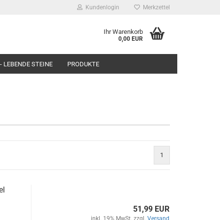
Kundenlogin
Merkzettel
Ihr Warenkorb
0,00 EUR
- LEBENDE STEINE
PRODUKTE
1
el
51,99 EUR
inkl. 19% MwSt. zzgl.
Versand