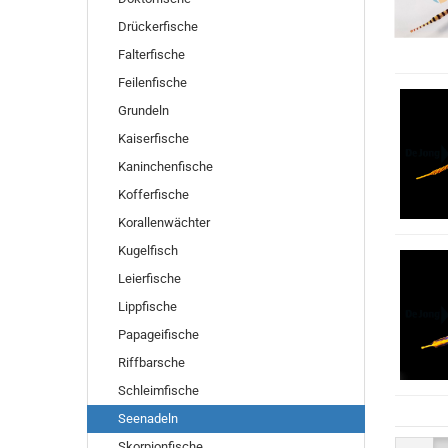
Drückerfische
Falterfische
Feilenfische
Grundeln
Kaiserfische
Kaninchenfische
Kofferfische
Korallenwächter
Kugelfisch
Leierfische
Lippfische
Papageifische
Riffbarsche
Schleimfische
Seenadeln
Skorpionfische