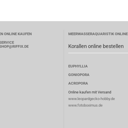
N ONLINE KAUFEN
MEERWASSERAQUARISTIK ONLIN
SERVICE
Korallen online bestellen
SHOP
@RIFFIX.DE
EUPHYLLIA
GONIOPORA
ACROPORA
Online kaufen mit Versand
www.leopardgecko-hobby.de
www.fotoboximus.de