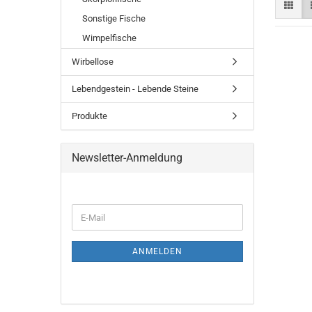
Sonstige Fische
Wimpelfische
Wirbellose
Lebendgestein - Lebende Steine
Produkte
Newsletter-Anmeldung
WEITER
E-
ZUR
Mail
NEWSLETTER-
ANMELDUNG
ANMELDEN