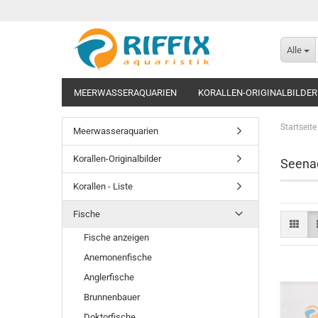
Alle
MEERWASSERAQUARIEN
KORALLEN-ORIGINALBILDER
Startseite
Meerwasseraquarien
Korallen-Originalbilder
Seena
Korallen - Liste
Fische
Fische anzeigen
Anemonenfische
Anglerfische
Brunnenbauer
Doktorfische