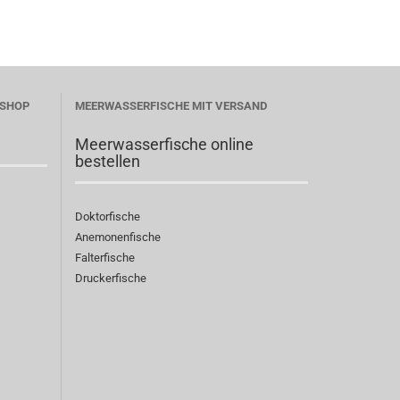
ESHOP
MEERWASSERFISCHE MIT VERSAND
Meerwasserfische online
bestellen
Doktorfische
Anemonenfische
Falterfische
Druckerfische