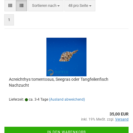
Sortieren nach
pro Seite
Sortieren nach
48 pro Seite
1
Acreichthys tomentosus, Seegras oder Tangfeilenfisch
Nachzucht
Lieferzeit:
ca. 3-4 Tage
(Ausland abweichend)
35,00 EUR
inkl. 19% MwSt. zzgl.
Versand
IN DEN WARENKORB