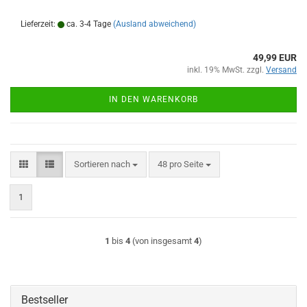
Lieferzeit:
ca. 3-4 Tage
(Ausland abweichend)
49,99 EUR
inkl. 19% MwSt. zzgl.
Versand
IN DEN WARENKORB
Sortieren nach
pro Seite
Sortieren nach
48 pro Seite
1
1
bis
4
(von insgesamt
4
)
Bestseller