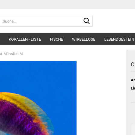
Suche...
KORALLEN - LISTE
FISCHE
WIRBELLOSE
LEBENDGESTEIN 
ki. Männlich M
C
Ar
Li