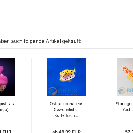
aben auch folgende Artikel gekauft:
istillata
Ostracion cubicus
Stonogob
onga)
Gewöhnlicher
Yasha
Kofferfisch...
9 EUR
ab 46,99 EUR
52,