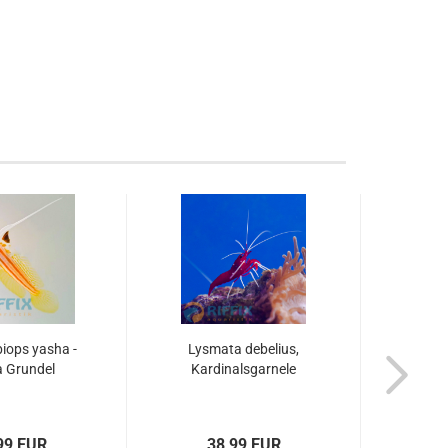
iops yasha -
Lysmata debelius,
 Grundel
Kardinalsgarnele
99 EUR
38,99 EUR