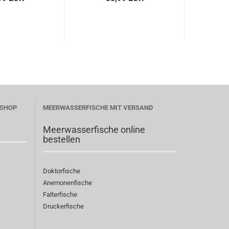
ESHOP
MEERWASSERFISCHE MIT VERSAND
Meerwasserfische online
bestellen
Doktorfische
Anemonenfische
Falterfische
Druckerfische