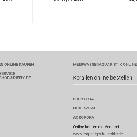
N ONLINE KAUFEN
MEERWASSERAQUARISTIK ONLIN
SERVICE
Korallen online bestellen
SHOP
@RIFFIX.DE
EUPHYLLIA
GONIOPORA
ACROPORA
Online kaufen mit Versand
www.leopardgecko-hobby.de