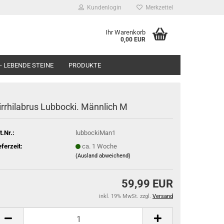
Kundenlogin
Merkzettel
Ihr Warenkorb
0,00 EUR
- LEBENDE STEINE
PRODUKTE
irrhilabrus Lubbocki. Männlich M
t.Nr.:
lubbockiMan1
eferzeit:
ca. 1 Woche
(Ausland abweichend)
59,99 EUR
inkl. 19% MwSt. zzgl.
Versand