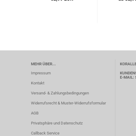
MEHR ÜBER...
KORALLE
Impressum
KUNDEN
E-MAIL:
Kontakt
Versand- & Zahlungsbedingungen
Widerrufsrecht & Muster-Widerrufsformular
AGB
Privatsphäre und Datenschutz
Callback Service