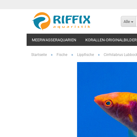
Alle
MEERWASSERAQUARIEN
KORALLEN-ORIGINALBILDER
»
»
»
Startseite
Fische
Lippfische
Cirrhilabrus Lubboc