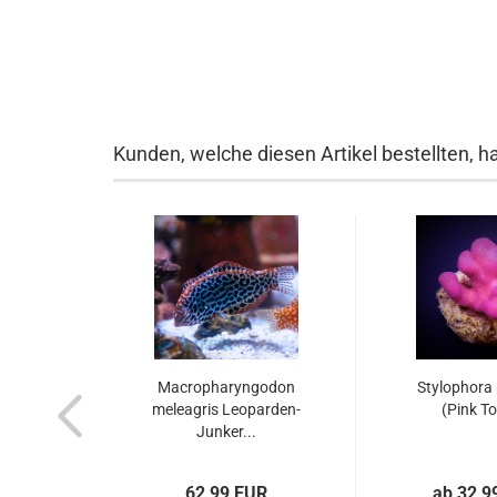
Kunden, welche diesen Artikel bestellten, h
Macropharyngodon
Stylophora p
meleagris Leoparden-
(Pink T
Junker...
62,99 EUR
ab 32,9