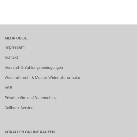
MEHR ÜBER...
Impressum
Kontakt
Versand- & Zahlungsbedingungen
Widerrufsrecht & Muster-Widerrufsformular
AGB
Privatsphäre und Datenschutz
Callback Service
KORALLEN ONLINE KAUFEN