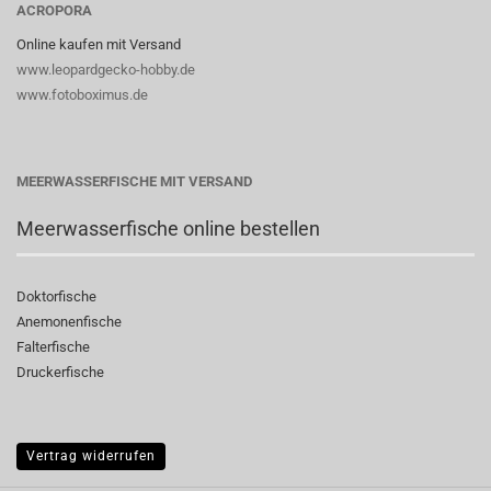
ACROPORA
Online kaufen mit Versand
www.leopardgecko-hobby.de
www.fotoboximus.de
MEERWASSERFISCHE MIT VERSAND
Meerwasserfische online bestellen
Doktorfische
Anemonenfische
Falterfische
Druckerfische
Vertrag widerrufen