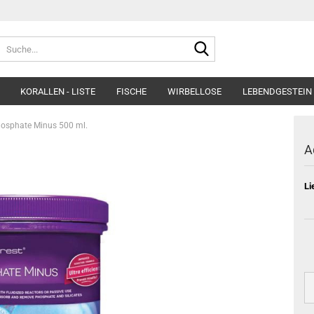
Suche...
KORALLEN - LISTE
FISCHE
WIRBELLOSE
LEBENDGESTEIN 
hosphate Minus 500 ml.
A
Li