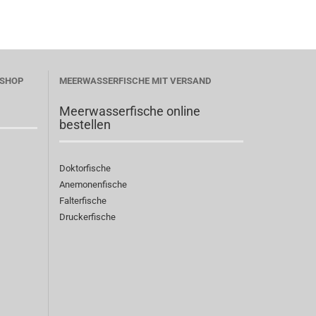
ESHOP
MEERWASSERFISCHE MIT VERSAND
Meerwasserfische online
bestellen
Doktorfische
Anemonenfische
Falterfische
Druckerfische