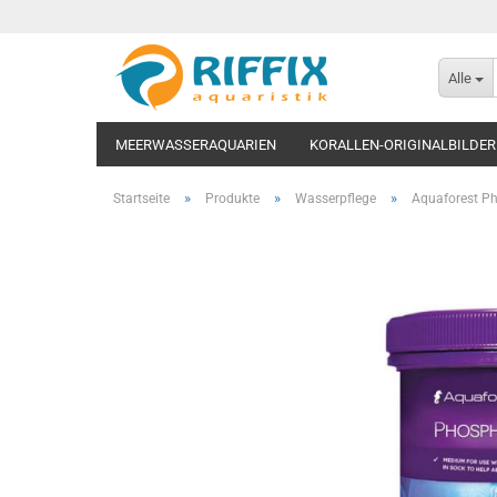
Alle
MEERWASSERAQUARIEN
KORALLEN-ORIGINALBILDER
»
»
»
Startseite
Produkte
Wasserpflege
Aquaforest P