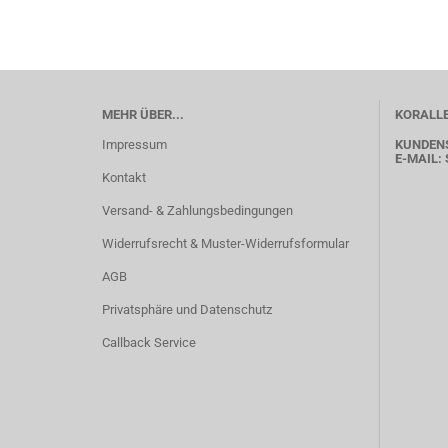
MEHR ÜBER...
KORALLE
Impressum
KUNDEN
E-MAIL:
Kontakt
Versand- & Zahlungsbedingungen
Widerrufsrecht & Muster-Widerrufsformular
AGB
Privatsphäre und Datenschutz
Callback Service