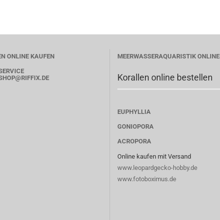
N ONLINE KAUFEN
MEERWASSERAQUARISTIK ONLIN
SERVICE
Korallen online bestellen
SHOP
@RIFFIX.DE
EUPHYLLIA
GONIOPORA
ACROPORA
Online kaufen mit Versand
www.leopardgecko-hobby.de
www.fotoboximus.de