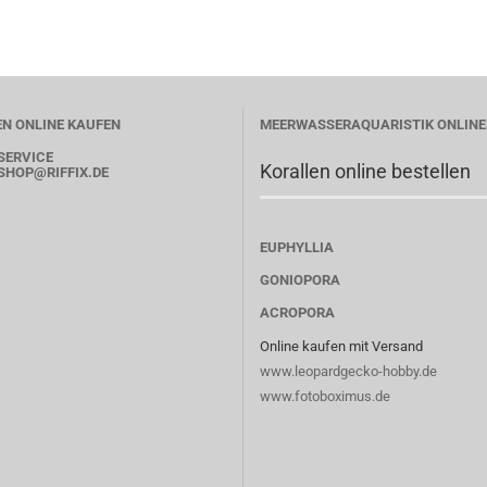
N ONLINE KAUFEN
MEERWASSERAQUARISTIK ONLIN
SERVICE
Korallen online bestellen
SHOP
@RIFFIX.DE
EUPHYLLIA
GONIOPORA
ACROPORA
Online kaufen mit Versand
www.leopardgecko-hobby.de
www.fotoboximus.de