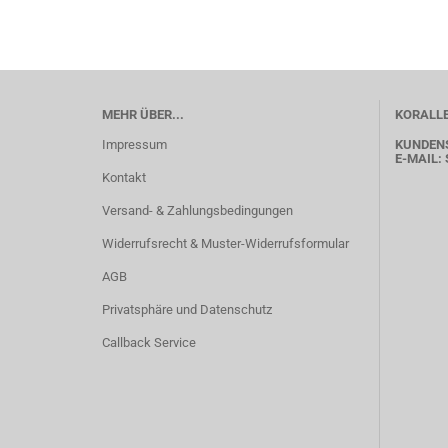
MEHR ÜBER...
KORALLE
Impressum
KUNDEN
E-MAIL:
Kontakt
Versand- & Zahlungsbedingungen
Widerrufsrecht & Muster-Widerrufsformular
AGB
Privatsphäre und Datenschutz
Callback Service