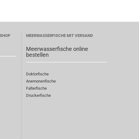
ESHOP
MEERWASSERFISCHE MIT VERSAND
Meerwasserfische online
bestellen
Doktorfische
Anemonenfische
Falterfische
Druckerfische