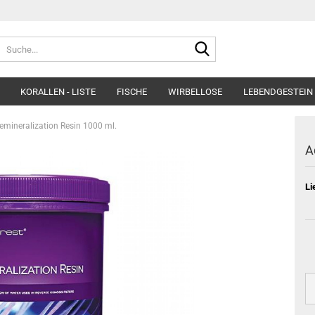
Suche...
KORALLEN - LISTE
FISCHE
WIRBELLOSE
LEBENDGESTEIN 
emineralization Resin 1000 ml.
A
Li