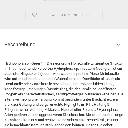
AUF DEN MERKZETTEL
Beschreibung
Hydnophora sp. (Green) – Die neongrüne Hornkoralle Einzigartige Struktur
trifft auf leuchtende Farbe Die Hydnophora sp. in sattem Neongrün ist ein
absoluter Hingucker in jedem Meerwasseraquarium. Diese Steinkoralle
wird aufgrund ihrer besonderen Wuchsform und Oberfläche oft auch als
Hornkoralle oder Zottelkoralle bezeichnet. Ihre Polypen bilden kleine,
kegelförmige Erhebungen (Monticules), die der Koralle bei geöffneten
Polypen ein charakteristisches, samtig-zotteliges Aussehen verleihen. Die
intensive, neongrüne Färbung kommt besonders unter Blaulicht extrem
stark zur Geltung und sorgt für echte Highlights im Riff. Haltung &
Pflegehinweise Achtung – Starkes Nesselfolter-Potenzial! Hydnophora-
Arten gehören zu den aggressiveren Steinkorallen. Sie bilden nachts lange
Kampftentakeln aus und besitzen eine sehr starke Nesselkraft, mit der
sie benachbarte Korallen stark schädigen können. Halten Sie daher