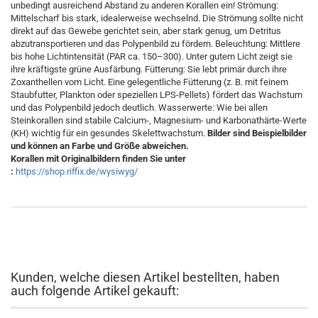
unbedingt ausreichend Abstand zu anderen Korallen ein! Strömung:
Mittelscharf bis stark, idealerweise wechselnd. Die Strömung sollte nicht
direkt auf das Gewebe gerichtet sein, aber stark genug, um Detritus
abzutransportieren und das Polypenbild zu fördern. Beleuchtung: Mittlere
bis hohe Lichtintensität (PAR ca. 150–300). Unter gutem Licht zeigt sie
ihre kräftigste grüne Ausfärbung. Fütterung: Sie lebt primär durch ihre
Zoxanthellen vom Licht. Eine gelegentliche Fütterung (z. B. mit feinem
Staubfutter, Plankton oder speziellen LPS-Pellets) fördert das Wachstum
und das Polypenbild jedoch deutlich. Wasserwerte: Wie bei allen
Steinkorallen sind stabile Calcium-, Magnesium- und Karbonathärte-Werte
(KH) wichtig für ein gesundes Skelettwachstum.
Bilder sind Beispielbilder
und können an Farbe und Größe abweichen.
Korallen mit Originalbildern finden Sie unter
:
https://shop.riffix.de/wysiwyg/
Kunden, welche diesen Artikel bestellten, haben
auch folgende Artikel gekauft: