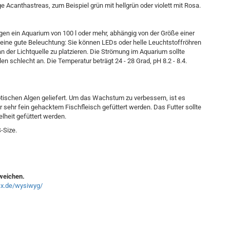
ge Acanthastreas, zum Beispiel grün mit hellgrün oder violett mit Rosa.
igen ein Aquarium von 100 l oder mehr, abhängig von der Größe einer
t eine gute Beleuchtung: Sie können LEDs oder helle Leuchtstoffröhren
n der Lichtquelle zu platzieren. Die Strömung im Aquarium sollte
n schlecht an. Die Temperatur beträgt 24 - 28 Grad, pH 8.2 - 8.4.
tischen Algen geliefert. Um das Wachstum zu verbessern, ist es
sehr fein gehacktem Fischfleisch gefüttert werden. Das Futter sollte
lheit gefüttert werden.
-Size.
bweichen.
fix.de/wysiwyg/