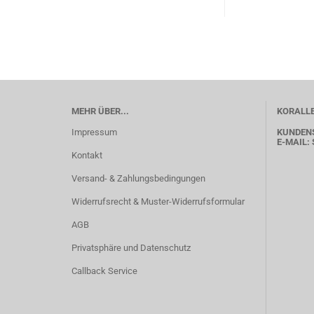
MEHR ÜBER...
KORALLE
Impressum
KUNDEN
E-MAIL:
Kontakt
Versand- & Zahlungsbedingungen
Widerrufsrecht & Muster-Widerrufsformular
AGB
Privatsphäre und Datenschutz
Callback Service