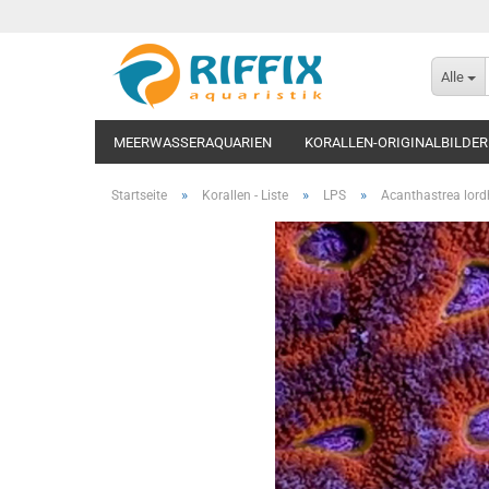
Alle
MEERWASSERAQUARIEN
KORALLEN-ORIGINALBILDER
»
»
»
Startseite
Korallen - Liste
LPS
Acanthastrea lord