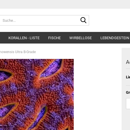
Suche...
KORALLEN - LISTE
FISCHE
WIRBELLOSE
LEBENDGESTEIN 
howensis Ultra B-Grade
A
Li
Gr