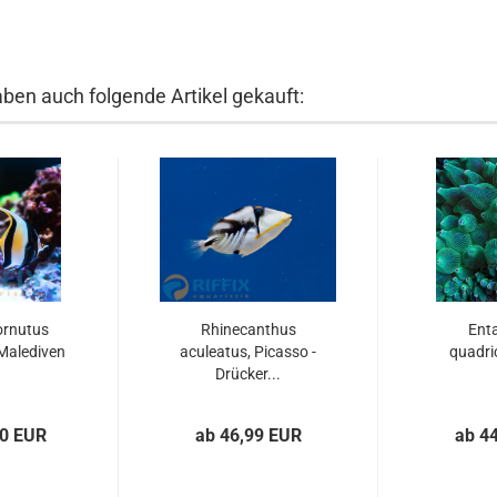
aben auch folgende Artikel gekauft:
ornutus
Rhinecanthus
Ent
 Malediven
aculeatus, Picasso -
quadri
Drücker...
00 EUR
ab 46,99 EUR
ab 4