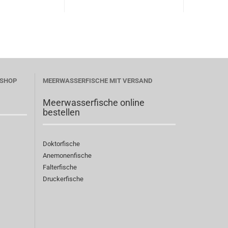
ESHOP
MEERWASSERFISCHE MIT VERSAND
Meerwasserfische online
bestellen
Doktorfische
Anemonenfische
Falterfische
Druckerfische