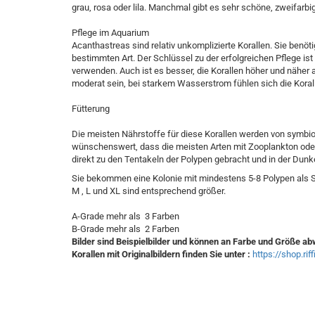
grau, rosa oder lila. Manchmal gibt es sehr schöne, zweifarbi
Pflege im Aquarium
Acanthastreas sind relativ unkomplizierte Korallen. Sie benöt
bestimmten Art. Der Schlüssel zu der erfolgreichen Pflege is
verwenden. Auch ist es besser, die Korallen höher und näher a
moderat sein, bei starkem Wasserstrom fühlen sich die Koralle
Fütterung
Die meisten Nährstoffe für diese Korallen werden von symbio
wünschenswert, dass die meisten Arten mit Zooplankton oder 
direkt zu den Tentakeln der Polypen gebracht und in der Dunke
Sie bekommen eine Kolonie mit mindestens 5-8 Polypen als S
M , L und XL sind entsprechend größer.
A-Grade mehr als 3 Farben
B-Grade mehr als 2 Farben
Bilder sind Beispielbilder und können an Farbe und Größe a
Korallen mit Originalbildern finden Sie unter :
https://shop.rif